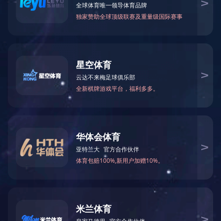
公司在注重产品开发、研制的同时，不断加强质量管理
上一页：专业生产单、三相变压器，天启足球，调压器，电抗器，
充电器，逆变器，电机启动柜等产品
下一页：公司在注重产品开发、研制的同时，不断加强质量管理
Copyright © 2018 天启足球 All rights Reserved 版权所有 未经许可不得使用、
转载、摘编。
微网站首页
关于我们
产品中心
荣誉资质
厂区设备
人才招聘
新闻中心
销售网点
天启（中国）